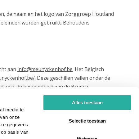
elen, de naam en het logo van Zorggroep Houtland
doeleinden worden gebruikt. Behoudens
icht aan
info@meunyckenhof.be
. Het Belgisch
unyckenhof.be/
. Deze geschillen vallen onder de
d, m.n. de bevoegdheid van de Brugse
Alles toestaan
al media te
 van onze
Selectie toestaan
deze gegevens
 op basis van
Weigeren