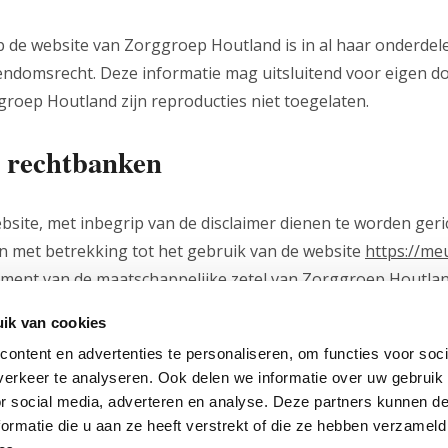
op de website van Zorggroep Houtland is in al haar onderd
gendomsrecht. Deze informatie mag uitsluitend voor eigen 
roep Houtland zijn reproducties niet toegelaten.
e rechtbanken
site, met inbegrip van de disclaimer dienen te worden ger
len met betrekking tot het gebruik van de website
https://me
ment van de maatschappelijke zetel van Zorggroep Houtlan
laimer kunt U steeds terecht via
info@meunyckenhof.be
.
ik van cookies
ontent en advertenties te personaliseren, om functies voor soci
erkeer te analyseren. Ook delen we informatie over uw gebruik
or social media, adverteren en analyse. Deze partners kunnen 
Footermenu
Downloads
ormatie die u aan ze heeft verstrekt of die ze hebben verzameld
A
A
A
Disclaimer