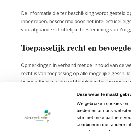
De informatie die ter beschikking wordt gesteld 
inbegrepen, beschermd door het intellectueel ei
voorafgaande schriftelijke toestemming van Zorgg
Toepasselijk recht en bevoegd
Opmerkingen in verband met de inhoud van de web
recht is van toepassing op alle mogelijke geschil
bevoegdheid van de rechtbank van het arrondisse
rechtbanken. Voor verdere vragen i.v.m. deze disc
Deze website maakt gebru
We gebruiken cookies om c
bieden en om ons websitev
Meunyckenhof
site met onze partners vo
Meunyckenplein 2
combineren met andere inf
8680 Koekelare