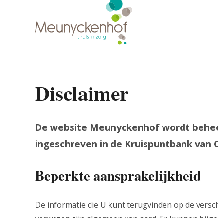
Overslaan
en
Main
naar
de
navigation
inhoud
gaan
Disclaimer
De website Meunyckenhof wordt beheer
ingeschreven in de Kruispuntbank van
Beperkte aansprakelijkheid
De informatie die U kunt terugvinden op de versch