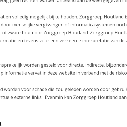
evolg geen rechten worden ontleend aan de weergegeven in
at en volledig mogelijk bij te houden. Zorggroep Houtland is
n door menselijke vergissingen of informaticasystemen noc
t of zware fout door Zorggroep Houtland. Zorggroep Houtla
nformatie en tevens voor een verkeerde interpretatie van d
prakelijk worden gesteld voor directe, indirecte, bijzonder
 informatie vervat in deze website in verband met de risico’
ld worden voor schade die zou geleden worden door gebruik
entuele externe links. Evenmin kan Zorggroep Houtland aan
n