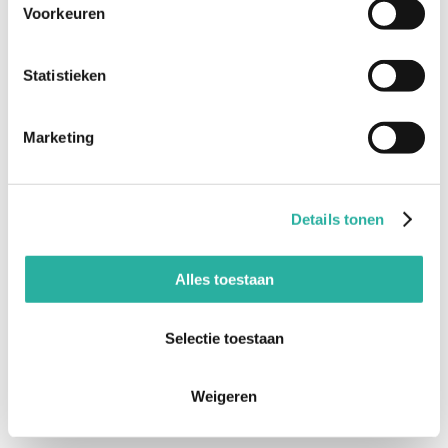
Voorkeuren
Preisoep
Gemarineerd kippenlapje in Provencaalse
Statistieken
saus met macedoinegroentjes en rijst
Ijsje
Marketing
's avonds
Kipfilet honing mosterd
Details tonen
Alles toestaan
Selectie toestaan
Weigeren